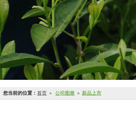
您当前的位置：
首页
公司图册
新品上市
>
>