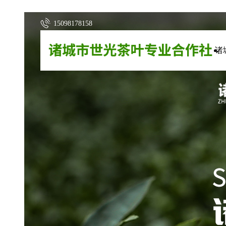
15098178158
诸