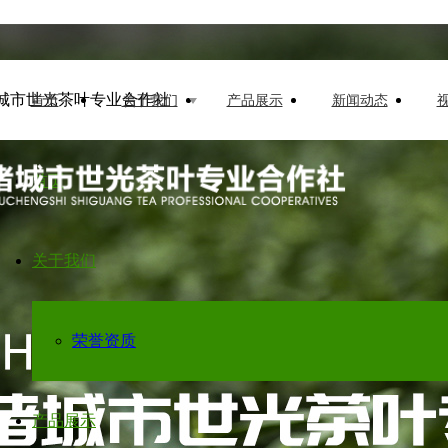
城市世光茶叶专业合作社
首页
关于我们
产品展示
新闻动态
首页
关于我们
荣誉资质
产品展示