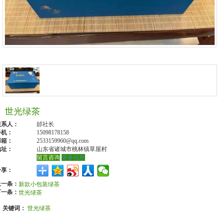
世光绿茶
联系人：
邰社长
手机：
15098178158
邮箱：
2533159960@qq.com
地址：
山东省诸城市桃林镇草屋村
留言咨询
更多信息
分享：
上一条：
新款小包装绿茶
下一条：
世光绿茶
关键词：
世光绿茶