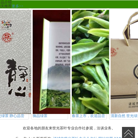
产品介绍
相关推荐
更多>>
光绿茶 静心品尝
御品绿茶
春茶上市，欢迎品尝
清新自然 世光绿
欢迎各地的朋友来世光茶叶专业合作社参观，洽谈业务。