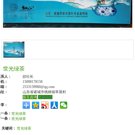
世光绿茶
联系人：
邰社长
手机：
15098178158
邮箱：
2533159960@qq.com
地址：
山东省诸城市桃林镇草屋村
留言咨询
更多信息
分享：
上一条：
世光绿茶
下一条：
世光绿茶
关键词：
世光绿茶